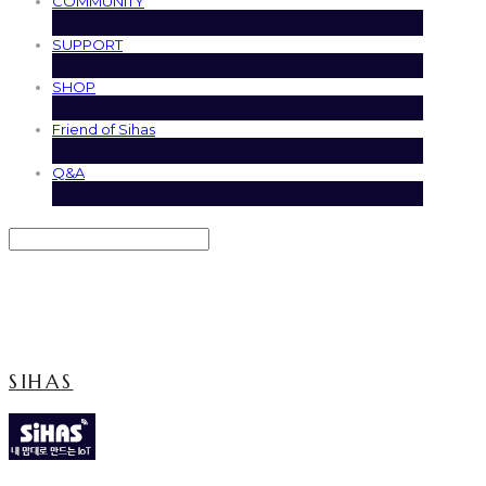
COMMUNITY
SUPPORT
SHOP
Friend of Sihas
Q&A
Search
검색
Log In
로그인
Cart
장바구니
SIHAS