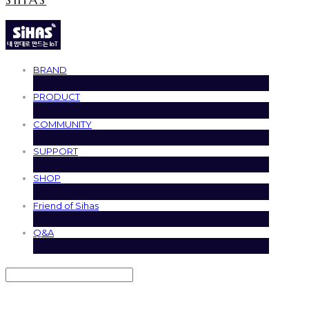
BRAND
PRODUCT
COMMUNITY
SUPPORT
SHOP
Friend of Sihas
Q&A
Search
검색
Log In
로그인