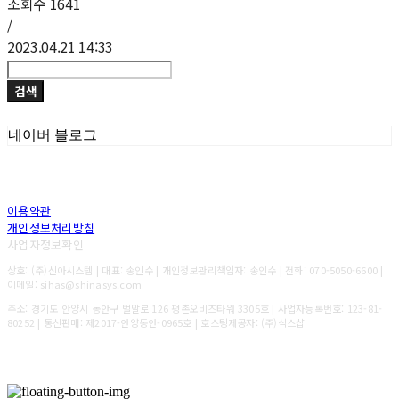
조회수
1641
/
2023.04.21 14:33
검색
네이버 블로그
이용약관
개인정보처리방침
사업자정보확인
상호: (주)신아시스템 | 대표: 송인수 | 개인정보관리책임자: 송인수 | 전화: 070-5050-6600 |
이메일: sihas@shinasys.com
주소: 경기도 안양시 동안구 벌말로 126 평촌오비즈타워 3305호 | 사업자등록번호:
123-81-
80252
| 통신판매:
제2017-안양동안-0965호
| 호스팅제공자: (주)식스샵