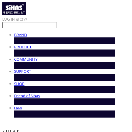
LOG IN
로그인
BRAND
PRODUCT
COMMUNITY
SUPPORT
SHOP
Friend of Sihas
Q&A
SIHAS