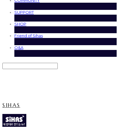
COMMUNITY
SUPPORT
SHOP
Friend of Sihas
Q&A
Search
검색
Log In
로그인
Cart
장바구니
SIHAS