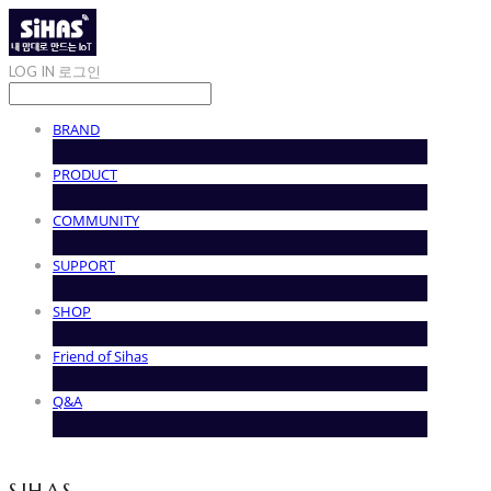
LOG IN
로그인
BRAND
PRODUCT
COMMUNITY
SUPPORT
SHOP
Friend of Sihas
Q&A
SIHAS