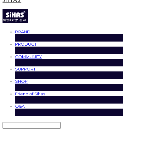
BRAND
PRODUCT
COMMUNITY
SUPPORT
SHOP
Friend of Sihas
Q&A
Search
검색
Log In
로그인