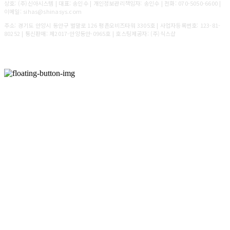
상호: (주)신아시스템 | 대표: 송인수 | 개인정보관리책임자: 송인수 | 전화: 070-5050-6600 |
이메일: sihas@shinasys.com
주소: 경기도 안양시 동안구 벌말로 126 평촌오비즈타워 3305호 | 사업자등록번호:
123-81-
80252
| 통신판매:
제2017-안양동안-0965호
| 호스팅제공자: (주)식스샵