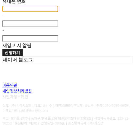
휴대폰 번호
-
-
재입고 시 알림
신청하기
네이버 블로그
이용약관
개인정보처리방침
사업자정보확인
상호: (주)신아시스템 | 대표: 송인수 | 개인정보관리책임자: 송인수 | 전화: 070-5050-6600 |
이메일: sihas@shinasys.com
주소: 경기도 안양시 동안구 벌말로 126 평촌오비즈타워 3305호 | 사업자등록번호:
123-81-
80252
| 통신판매:
제2017-안양동안-0965호
| 호스팅제공자: (주)식스샵