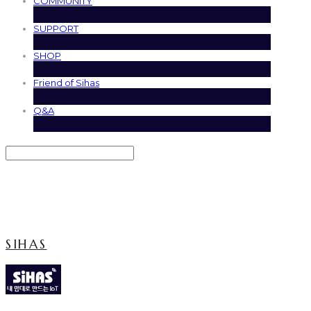
COMMUNITY
SUPPORT
SHOP
Friend of Sihas
Q&A
Search
검색
Log In
로그인
Cart
장바구니
SIHAS