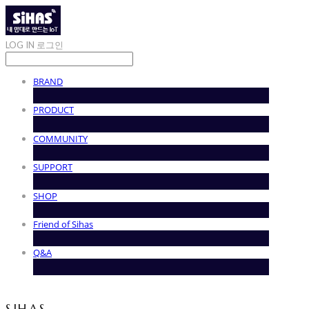
LOG IN
로그인
BRAND
PRODUCT
COMMUNITY
SUPPORT
SHOP
Friend of Sihas
Q&A
SIHAS