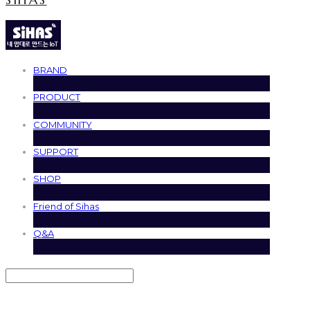
BRAND
PRODUCT
COMMUNITY
SUPPORT
SHOP
Friend of Sihas
Q&A
Search
검색
Log In
로그인