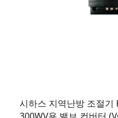
시하스 지역난방 조절기 
300WV용 밸브 컨버터 (VC