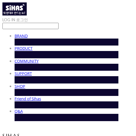
LOG IN
로그인
BRAND
PRODUCT
COMMUNITY
SUPPORT
SHOP
Friend of Sihas
Q&A
SIHAS