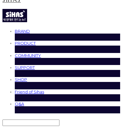
BRAND
PRODUCT
COMMUNITY
SUPPORT
SHOP
Friend of Sihas
Q&A
Search
검색
Log In
로그인