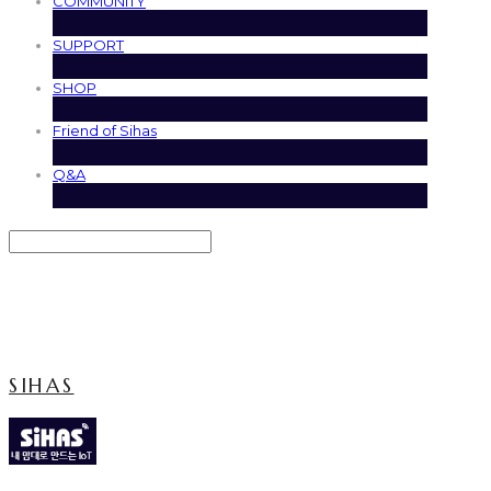
COMMUNITY
SUPPORT
SHOP
Friend of Sihas
Q&A
Search
검색
Log In
로그인
Cart
장바구니
SIHAS