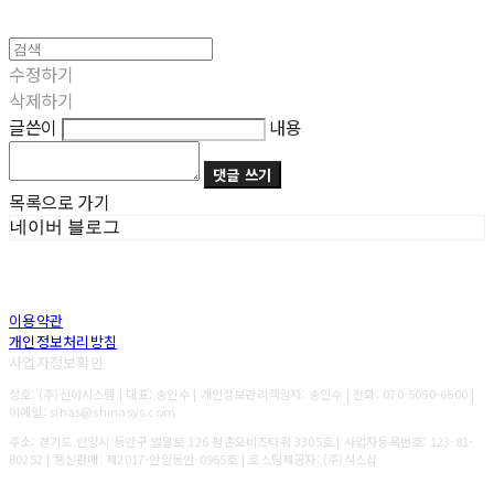
수정하기
삭제하기
글쓴이
내용
댓글 쓰기
목록으로 가기
네이버 블로그
이용약관
개인정보처리방침
사업자정보확인
상호: (주)신아시스템 | 대표: 송인수 | 개인정보관리책임자: 송인수 | 전화: 070-5050-6600 |
이메일: sihas@shinasys.com
주소: 경기도 안양시 동안구 벌말로 126 평촌오비즈타워 3305호 | 사업자등록번호:
123-81-
80252
| 통신판매:
제2017-안양동안-0965호
| 호스팅제공자: (주)식스샵