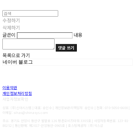
수정하기
삭제하기
글쓴이
내용
댓글 쓰기
목록으로 가기
네이버 블로그
이용약관
개인정보처리방침
사업자정보확인
상호: (주)신아시스템 | 대표: 송인수 | 개인정보관리책임자: 송인수 | 전화: 070-5050-6600 |
이메일: sihas@shinasys.com
주소: 경기도 안양시 동안구 벌말로 126 평촌오비즈타워 3305호 | 사업자등록번호:
123-81-
80252
| 통신판매:
제2017-안양동안-0965호
| 호스팅제공자: (주)식스샵