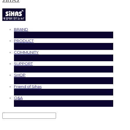
BRAND
PRODUCT
COMMUNITY
SUPPORT
SHOP
Friend of Sihas
Q&A
Search
검색
Log In
로그인