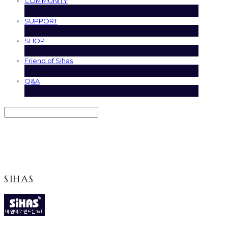
COMMUNITY
SUPPORT
SHOP
Friend of Sihas
Q&A
Search
검색
Log In
로그인
Cart
장바구니
SIHAS