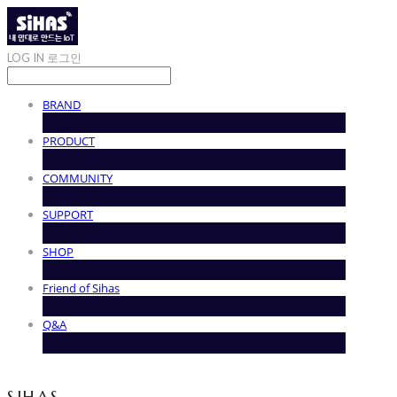
LOG IN
로그인
BRAND
PRODUCT
COMMUNITY
SUPPORT
SHOP
Friend of Sihas
Q&A
SIHAS