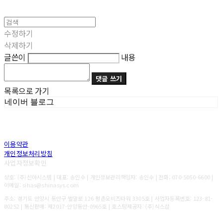
수정하기
삭제하기
글쓴이
내용
댓글 쓰기
목록으로 가기
네이버 블로그
이용약관
개인정보처리방침
사업자정보확인
상호: (주)신아시스템 | 대표: 송인수 | 개인정보관리책임자: 송인수 | 전화: 070-5050-6600 |
이메일: sihas@shinasys.com
주소: 경기도 안양시 동안구 벌말로 126 평촌오비즈타워 3305호 | 사업자등록번호:
123-81-
80252
| 통신판매:
제2017-안양동안-0965호
| 호스팅제공자: (주)식스샵