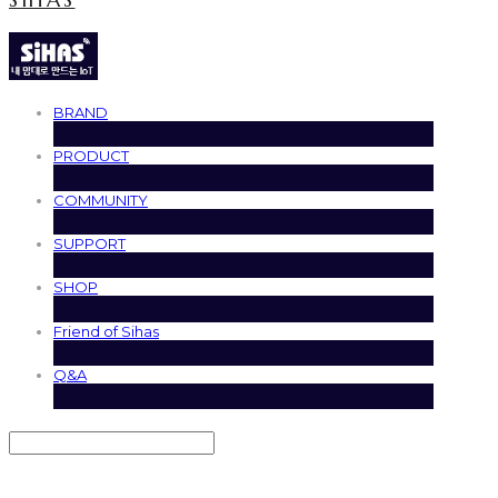
BRAND
PRODUCT
COMMUNITY
SUPPORT
SHOP
Friend of Sihas
Q&A
Search
검색
Log In
로그인