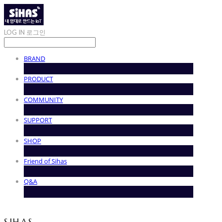
LOG IN
로그인
BRAND
PRODUCT
COMMUNITY
SUPPORT
SHOP
Friend of Sihas
Q&A
SIHAS