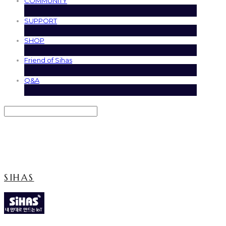
COMMUNITY
SUPPORT
SHOP
Friend of Sihas
Q&A
Search
검색
Log In
로그인
Cart
장바구니
SIHAS