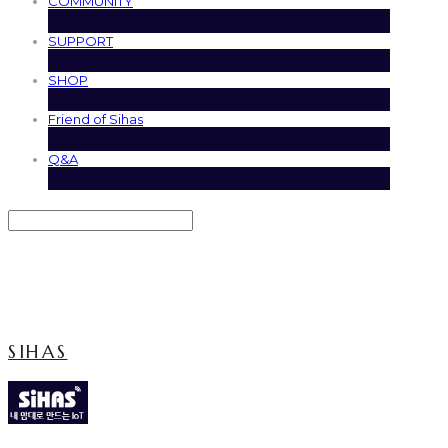
COMMUNITY
SUPPORT
SHOP
Friend of Sihas
Q&A
Search
검색
Log In
로그인
Cart
장바구니
SIHAS