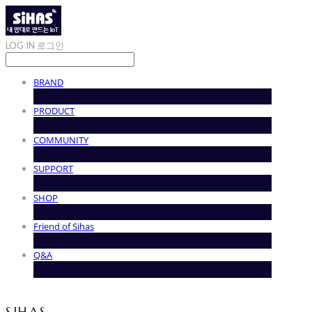
LOG IN
로그인
BRAND
PRODUCT
COMMUNITY
SUPPORT
SHOP
Friend of Sihas
Q&A
SIHAS