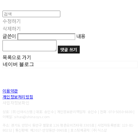
수정하기
삭제하기
글쓴이
내용
댓글 쓰기
목록으로 가기
네이버 블로그
이용약관
개인정보처리방침
사업자정보확인
상호: (주)신아시스템 | 대표: 송인수 | 개인정보관리책임자: 송인수 | 전화: 070-5050-6600 |
이메일: sihas@shinasys.com
주소: 경기도 안양시 동안구 벌말로 126 평촌오비즈타워 3305호 | 사업자등록번호:
123-81-
80252
| 통신판매:
제2017-안양동안-0965호
| 호스팅제공자: (주)식스샵