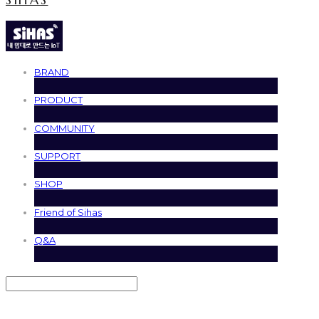
BRAND
PRODUCT
COMMUNITY
SUPPORT
SHOP
Friend of Sihas
Q&A
Search
검색
Log In
로그인